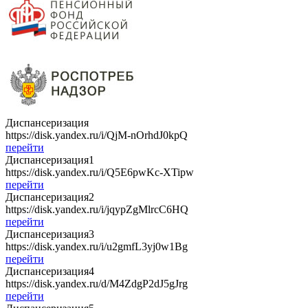
Диспансеризация
https://disk.yandex.ru/i/QjM-nOrhdJ0kpQ
перейти
Диспансеризация1
https://disk.yandex.ru/i/Q5E6pwKc-XTipw
перейти
Диспансеризация2
https://disk.yandex.ru/i/jqypZgMlrcC6HQ
перейти
Диспансеризация3
https://disk.yandex.ru/i/u2gmfL3yj0w1Bg
перейти
Диспансеризация4
https://disk.yandex.ru/d/M4ZdgP2dJ5gJrg
перейти