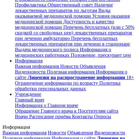
Профилактика
Общественный совет
Наличие
лекарственных препаратов по льготам
Виды
оказываемой медицинской помощи
Условия оказания
медицинской помощи
Доступность и качество
медицинской помощи
Перечень бесплатных (или с 50%
скидкой со свободных цен) лекарственных препаратов
при лечении амбулаторно
Перечень бесплатных
лекарственных препаратов при лечении в стационаре
Выдача медицинского полиса
Информация о
медицинских работниках
Положение, прескурант цен
Информация
Важная информация
Новости
Объявления
Видеоновости
Полезная информация
Информация о
сайте
Лицензия на распространение информации
18+
Ограничение информации по возрасту
Политика
обработки персональных данных
Учреждение
Главный врач
Информация о Главном враче
Обращение Главного врача к Посетителям сайта
Врачи
Расписание приёма
Контакты
Опросы
Информация
Важная информация
Новости
Объявления
Видеоновости
Полезная информация
Информация о сайте
Лицензия на