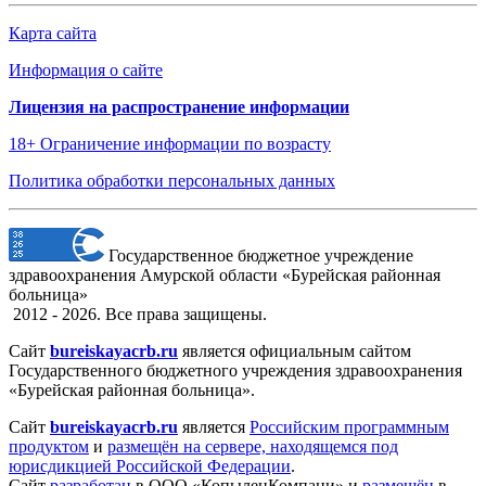
Карта сайта
Информация о сайте
Лицензия на распространение информации
18+ Ограничение информации по возрасту
Политика обработки персональных данных
Государственное бюджетное учреждение
здравоохранения Амурской области «Бурейская районная
больница»
2012 - 2026. Все права защищены.
Сайт
bureiskayacrb.ru
является официальным сайтом
Государственного бюджетного учреждения здравоохранения
«Бурейская районная больница».
Сайт
bureiskayacrb.ru
является
Российским программным
продуктом
и
размещён на сервере, находящемся под
юрисдикцией Российской Федерации
.
Сайт
разработан
в ООО «КопыленКомпани» и
размещён
в