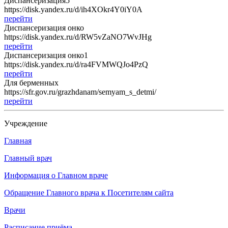
Диспансеризация5
https://disk.yandex.ru/d/ih4XOkr4Y0iY0A
перейти
Диспансеризация онко
https://disk.yandex.ru/d/RW5vZaNO7WvJHg
перейти
Диспансеризация онко1
https://disk.yandex.ru/d/ra4FVMWQJo4PzQ
перейти
Для берменных
https://sfr.gov.ru/grazhdanam/semyam_s_detmi/
перейти
Учреждение
Главная
Главный врач
Информация о Главном враче
Обращение Главного врача к Посетителям сайта
Врачи
Расписание приёма