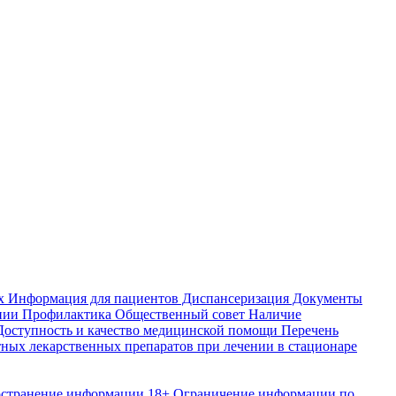
х
Информация для пациентов Диспансеризация
Документы
нии
Профилактика
Общественный совет
Наличие
оступность и качество медицинской помощи
Перечень
ных лекарственных препаратов при лечении в стационаре
остранение информации
18+ Ограничение информации по