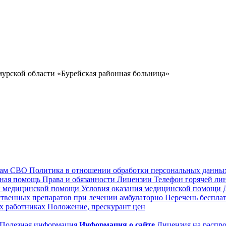
кам СВО
Политика в отношении обработки персональных данны
ная помощь
Права и обязанности
Лицензии
Телефон горячей ли
 медицинской помощи
Условия оказания медицинской помощи
Д
ственных препаратов при лечении амбулаторно
Перечень бесплат
х работниках
Положение, прескурант цен
Полезная информация
Информация о сайте
Лицензия на распр