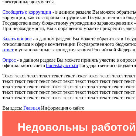
электронные документы.
Сообщить о коррупции
- в данном разделе Вы можете обратить
коррупции, как со стороны сотрудников Государственного бюд
Государственному бюджетному учреждению здравоохранения «Б
При необходимости, Вы к обращению можете прикрепить элек
Задать вопрос
- в данном разделе Вы можете обратиться в Гос
относяшимся к сфере компетенции Государственного бюджетног
ответ
в установленные законодательством Российской Федерац
Опрос
- в данном разделе Вы можете принять участие в опро
официального сайта
bureiskayacrb.ru
Государственного бюджетн
Текст текст текст текст текст текст текст текст текст текст текст
текст текст текст текст текст текст текст текст текст текст текст
текст текст текст текст текст текст текст текст текст текст текст
текст текст текст текст текст текст текст текст текст текст текст
текст текст текст текст текст текст текст текст текст текст текст 
Вы здесь:
Главная
Информация о сайте
Недовольны работой