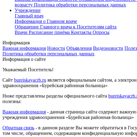
возрасту
Политика обработки персональных данных
Учреждение
Главный врач
Информация о Главном враче
Обращение Главного врача к Посетителям сайта
Врачи
Расписание приёма
Контакты
Опросы
Информация
Важная информация
Новости
Объявления
Видеоновости
Полез
Политика обработки персональных данных
Информация о сайте
Уважаемый Посетитель!
Сайт
bureiskayacrb.ru
является официальным сайтом, а электро
здравоохранения «Бурейская районная больница»
Ниже представлены разделы официального сайта
bureiskayacrb.
полезны:
Важная информация
- данная страница сайта содержит важную
учреждения здравоохранения «Бурейская районная больница»
Обратная связь
- в данном разделе Вы можете обратиться в Го
том числе, обращением, содержащим конфиденциальную инфор