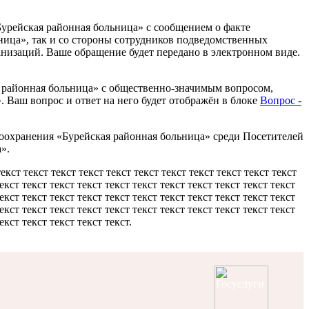
Бурейская районная больница» с сообщением о факте
ница», так и со стороны сотрудников подведомственных
изаций. Ваше обращение будет передано в электронном виде.
я районная больница» с общественно-значимым вопросом,
 Ваш вопрос и ответ на него будет отображён в блоке
Вопрос -
оохранения «Бурейская районная больница» среди Посетителей
».
текст текст текст текст текст текст текст текст текст текст текст
текст текст текст текст текст текст текст текст текст текст текст
текст текст текст текст текст текст текст текст текст текст текст
текст текст текст текст текст текст текст текст текст текст текст
екст текст текст текст текст.