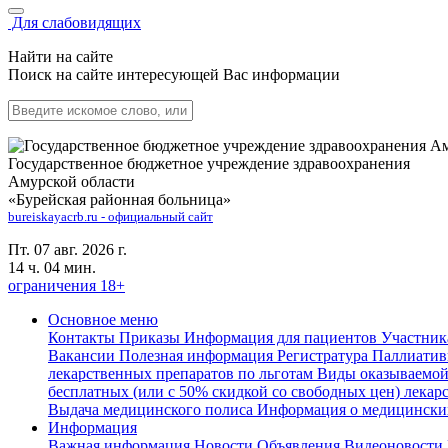
Для слабовидящих
Найти на сайте
Поиск на сайте интересующей Вас информации
Государственное бюджетное учреждение здравоохранения
Амурской области
«Бурейская районная больница»
bureiskayacrb.ru - официальный сайт
Пт. 07 авг. 2026 г.
14 ч. 04 мин.
ограничения 18+
Основное меню
Контакты
Приказы
Информация для пациентов
Участни
Вакансии
Полезная информация
Регистратура
Паллиатив
лекарственных препаратов по льготам
Виды оказываемой
бесплатных (или с 50% скидкой со свободных цен) лекар
Выдача медицинского полиса
Информация о медицински
Информация
Важная информация
Новости
Объявления
Видеоновости