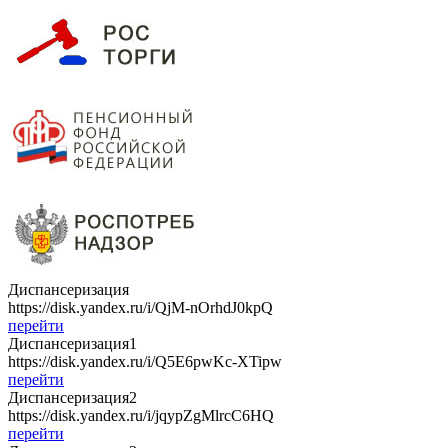
Диспансеризация
https://disk.yandex.ru/i/QjM-nOrhdJ0kpQ
перейти
Диспансеризация1
https://disk.yandex.ru/i/Q5E6pwKc-XTipw
перейти
Диспансеризация2
https://disk.yandex.ru/i/jqypZgMlrcC6HQ
перейти