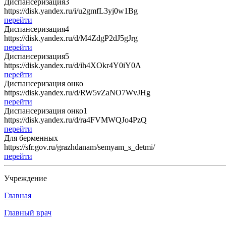
Диспансеризация3
https://disk.yandex.ru/i/u2gmfL3yj0w1Bg
перейти
Диспансеризация4
https://disk.yandex.ru/d/M4ZdgP2dJ5gJrg
перейти
Диспансеризация5
https://disk.yandex.ru/d/ih4XOkr4Y0iY0A
перейти
Диспансеризация онко
https://disk.yandex.ru/d/RW5vZaNO7WvJHg
перейти
Диспансеризация онко1
https://disk.yandex.ru/d/ra4FVMWQJo4PzQ
перейти
Для берменных
https://sfr.gov.ru/grazhdanam/semyam_s_detmi/
перейти
Учреждение
Главная
Главный врач